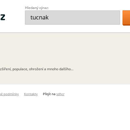
Hledaný výraz:
ozšíření, populace, ohrožení a mnoho dalšího...
né podmínky
Kontakty
Přejít na
sdhcr