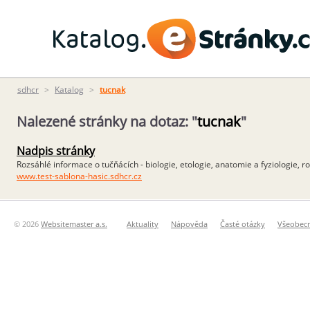
sdhcr.cz | Katalog
sdhcr
>
Katalog
>
tucnak
Nalezené stránky na dotaz: "
tucnak
"
Nadpis stránky
Rozsáhlé informace o tučňácích - biologie, etologie, anatomie a fyziologie, r
www.test-sablona-hasic.sdhcr.cz
© 2026
Websitemaster a.s.
Aktuality
Nápověda
Časté otázky
Všeobec