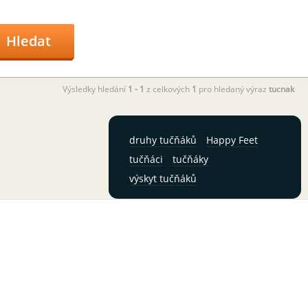
Hledat
Výsledky hledání
1 - 1
z celkových
1
pro hledaný výraz
tucnak
druhy tučňáků
Happy Feet
tučňáci
tučňáky
výskyt tučňáků