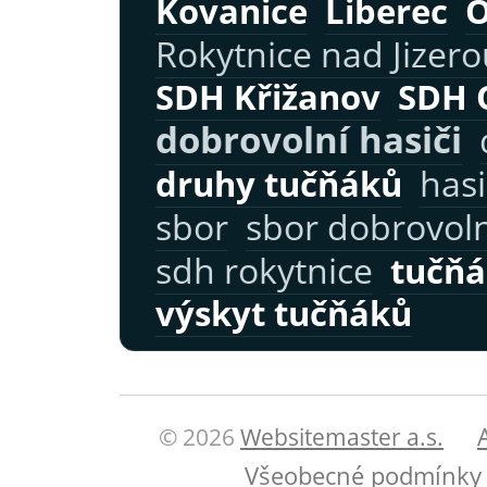
Kovanice
Liberec
Rokytnice nad Jizero
SDH Křižanov
SDH 
dobrovolní hasiči
hasi
druhy tučňáků
sbor
sbor dobrovol
sdh rokytnice
tučňá
výskyt tučňáků
© 2026
Websitemaster a.s.
Všeobecné podmínky